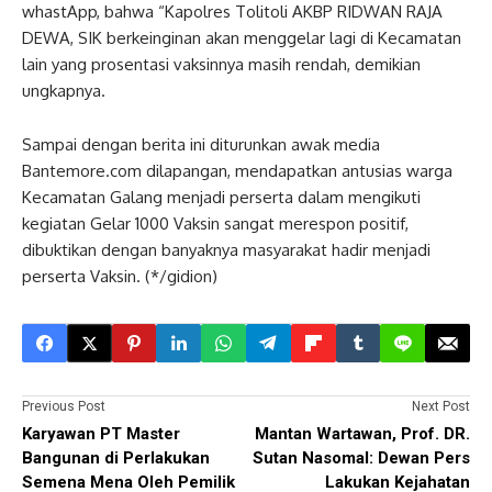
whastApp, bahwa “Kapolres Tolitoli AKBP RIDWAN RAJA
DEWA, SIK berkeinginan akan menggelar lagi di Kecamatan
lain yang prosentasi vaksinnya masih rendah, demikian
ungkapnya.
Sampai dengan berita ini diturunkan awak media
Bantemore.com dilapangan, mendapatkan antusias warga
Kecamatan Galang menjadi perserta dalam mengikuti
kegiatan Gelar 1000 Vaksin sangat merespon positif,
dibuktikan dengan banyaknya masyarakat hadir menjadi
perserta Vaksin. (*/gidion)
Previous Post
Next Post
Karyawan PT Master
Mantan Wartawan, Prof. DR.
Bangunan di Perlakukan
Sutan Nasomal: Dewan Pers
Semena Mena Oleh Pemilik
Lakukan Kejahatan