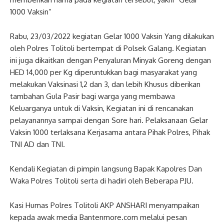
1000 Vaksin”
Rabu, 23/03/2022 kegiatan Gelar 1000 Vaksin Yang dilakukan
oleh Polres Tolitoli bertempat di Polsek Galang. Kegiatan
ini juga dikaitkan dengan Penyaluran Minyak Goreng dengan
HED 14,000 per Kg diperuntukkan bagi masyarakat yang
melakukan Vaksinasi 1,2 dan 3, dan lebih Khusus diberikan
tambahan Gula Pasir bagi warga yang membawa
Keluarganya untuk di Vaksin, Kegiatan ini di rencanakan
pelayanannya sampai dengan Sore hari. Pelaksanaan Gelar
Vaksin 1000 terlaksana Kerjasama antara Pihak Polres, Pihak
TNI AD dan TNI.
Kendali Kegiatan di pimpin langsung Bapak Kapolres Dan
Waka Polres Tolitoli serta di hadiri oleh Beberapa PJU.
Kasi Humas Polres Tolitoli AKP ANSHARI menyampaikan
kepada awak media Bantenmore.com melalui pesan