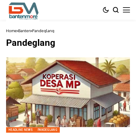
Home
Banten
Pandeglang
Pandeglang
HEADLINE NEWS
PANDEGLANG