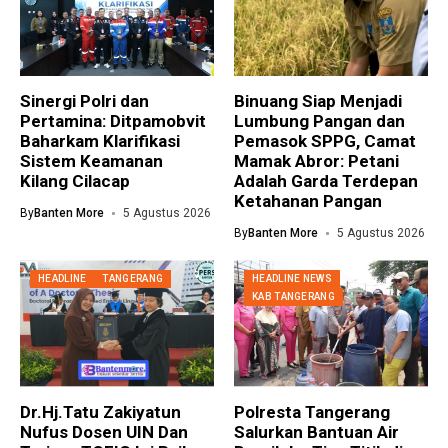
Sinergi Polri dan
Binuang Siap Menjadi
Pertamina: Ditpamobvit
Lumbung Pangan dan
Baharkam Klarifikasi
Pemasok SPPG, Camat
Sistem Keamanan
Mamak Abror: Petani
Kilang Cilacap
Adalah Garda Terdepan
Ketahanan Pangan
By
Banten More
5 Agustus 2026
By
Banten More
5 Agustus 2026
HEADLINE
TANGERANG
HEADLINE NEWS
KAB TANGERANG
Dr.Hj.Tatu Zakiyatun
Polresta Tangerang
Nufus Dosen UIN Dan
Salurkan Bantuan Air