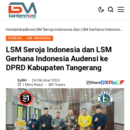
Home
Headline
LSM Seroja Indonesia dan LSM Gerhana Indonesia
Audensi ke DPRD Kabupaten Tangerang
HEADLINE
KAB TANGERANG
LSM Seroja Indonesia dan LSM
Gerhana Indonesia Audensi ke
DPRD Kabupaten Tangerang
By
RH
24 Oktober 2024
Share
1 Mins Read
587 Views