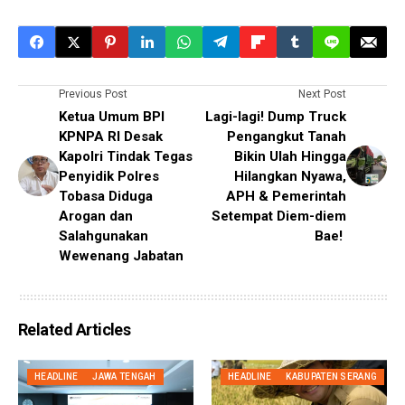
Previous Post
Next Post
Ketua Umum BPI
Lagi-lagi! Dump Truck
KPNPA RI Desak
Pengangkut Tanah
Kapolri Tindak Tegas
Bikin Ulah Hingga
Penyidik Polres
Hilangkan Nyawa,
Tobasa Diduga
APH & Pemerintah
Arogan dan
Setempat Diem-diem
Salahgunakan
Bae!
Wewenang Jabatan
Related Articles
HEADLINE
JAWA TENGAH
HEADLINE
KABUPATEN SERANG