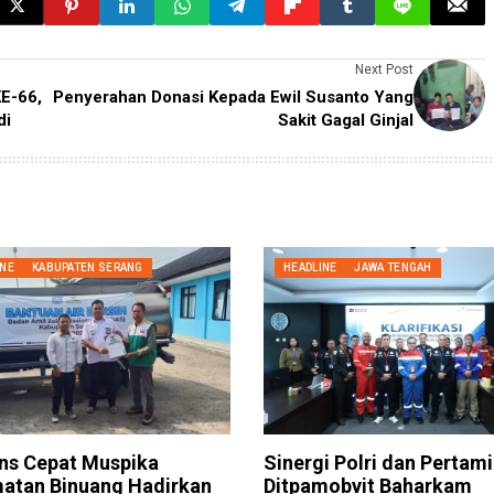
Next Post
E-66,
Penyerahan Donasi Kepada Ewil Susanto Yang
di
Sakit Gagal Ginjal
INE
KABUPATEN SERANG
HEADLINE
JAWA TENGAH
ns Cepat Muspika
Sinergi Polri dan Pertami
atan Binuang Hadirkan
Ditpamobvit Baharkam