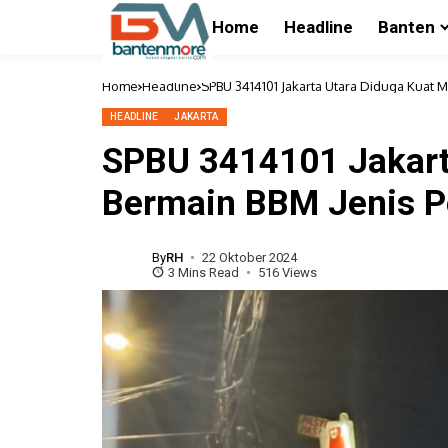
Home
Headline
Banten
Home
Headline
SPBU 3414101 Jakarta Utara Diduga Kuat M
HEADLINE
JAKARTA
SPBU 3414101 Jakart
Bermain BBM Jenis Pe
By
RH
22 Oktober 2024
3 Mins Read
516 Views