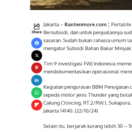
Jakarta –
Bantenmore.com
¦ Pertalit
Bersubsidi, dan untuk penjualannya su
Share
sasaran. Sudah bukan rahasia umum la
mengatur Subsidi Bahan Bakar Minyak 
Tim 9 investigasi FWJ Indonesia meme
mendokumentasikan operasional mereka 
Kegiatan pengurasan BBM Penugasan d
sepeda motor jenis Thunder yang bolak-b
Cakung Cilincing, RT.2/RW.1, Sukapura, 
Jakarta 14140. (22/10/24)
Selain itu, berjarak kurang lebih 30 