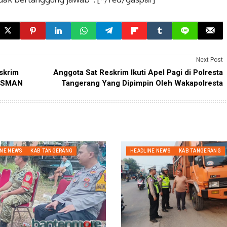
Next Post
eskrim
Anggota Sat Reskrim Ikuti Apel Pagi di Polresta
i SMAN
Tangerang Yang Dipimpin Oleh Wakapolresta
INE NEWS
KAB TANGERANG
HEADLINE NEWS
KAB TANGERANG