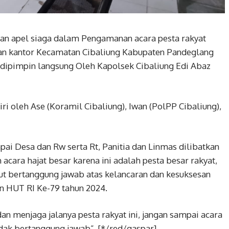
tan apel siaga dalam Pengamanan acara pesta rakyat
man kantor Kecamatan Cibaliung Kabupaten Pandeglang
 dipimpin langsung Oleh Kapolsek Cibaliung Edi Abaz
ri oleh Ase (Koramil Cibaliung), Iwan (PolPP Cibaliung),
pai Desa dan Rw serta Rt, Panitia dan Linmas dilibatkan
cara hajat besar karena ini adalah pesta besar rakyat,
ikut bertanggung jawab atas kelancaran dan kesuksesan
n HUT RI Ke-79 tahun 2024.
 menjaga jalanya pesta rakyat ini, jangan sampai acara
idak bertanggung jawab”. [*/red/gaspar]