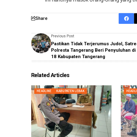
Share
Previous Post
Pastikan Tidak Terjerumus Judol, Satr
Polresta Tangerang Beri Penyuluhan d
18 Kabupaten Tangerang
Related Articles
HEADLINE
KABUPATEN LEBAK
HEADL