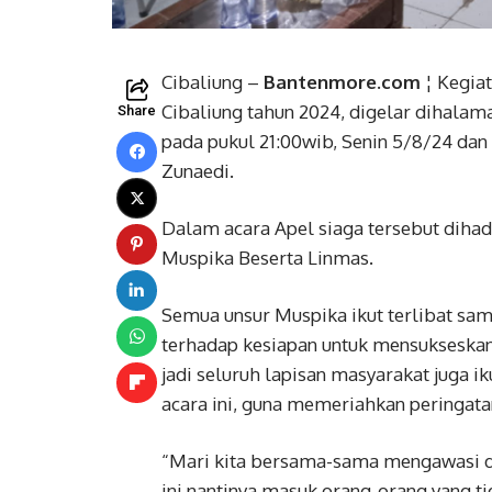
Cibaliung –
Bantenmore.com
¦ Kegia
Cibaliung tahun 2024, digelar dihala
Share
pada pukul 21:00wib, Senin 5/8/24 dan
Zunaedi.
Dalam acara Apel siaga tersebut dihadi
Muspika Beserta Linmas.
Semua unsur Muspika ikut terlibat sam
terhadap kesiapan untuk mensukseskan a
jadi seluruh lapisan masyarakat juga 
acara ini, guna memeriahkan peringata
“Mari kita bersama-sama mengawasi dan
ini nantinya masuk orang-orang yang t