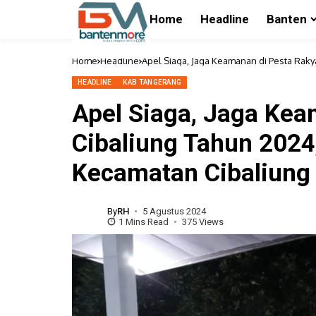
Home
Headline
Banten
Home
Headline
Apel Siaga, Jaga Keamanan di Pesta Raky
HEADLINE
KAB TANGERANG
Apel Siaga, Jaga Kea
Cibaliung Tahun 2024
Kecamatan Cibaliung
By
RH
5 Agustus 2024
1 Mins Read
375 Views