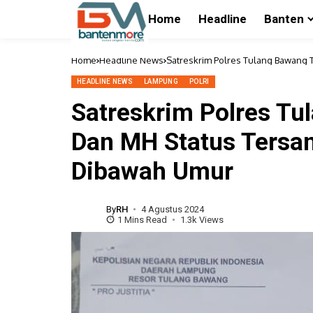
Home
Headline
Banten
Home
Headline News
Satreskrim Polres Tulang Bawang
Umur
HEADLINE NEWS
LAMPUNG
POLRI
Satreskrim Polres Tu
Dan MH Status Tersa
Dibawah Umur
By
RH
4 Agustus 2024
1 Mins Read
1.3k Views