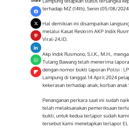
Lampung tetapkan status tersangka kep
Share
terhadap MZ (14th), Senin (05/08/2024
Hal demikian ini disampaikan langsun
melalui Kasat Reskrim AKP Indik Rusmo
Viral-24.ID.
Akp Indik Rusmono, S.I.K., M.H., meng
Tulang Bawang telah menerima laporan
dengan nomor bukti laporan Polisi :
Lampung di tanggal 14 April 2024 pela
kekerasan terhadap anak, korban anak 
Penanganan perkara saat ini sudah nai
telah melaksanakan pemeriksaan terh
bukti, untuk kedua terlapor sudah kam
tersebut kami menetapkan terlapor EL 