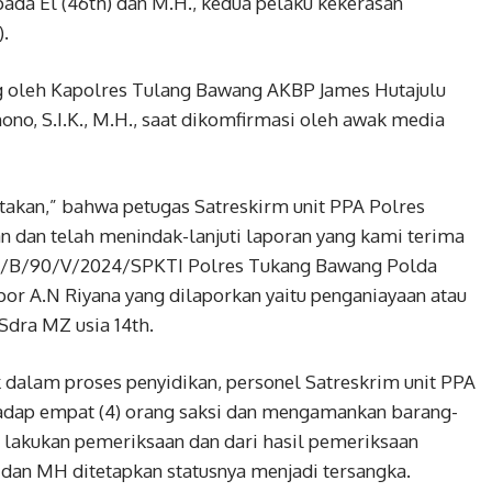
ada El (46th) dan M.H., kedua pelaku kekerasan
).
g oleh Kapolres Tulang Bawang AKBP James Hutajulu
no, S.I.K., M.H., saat dikomfirmasi oleh awak media
atakan,” bahwa petugas Satreskirm unit PPA Polres
 dan telah menindak-lanjuti laporan yang kami terima
 LP/B/90/V/2024/SPKTI Polres Tukang Bawang Polda
por A.N Riyana yang dilaporkan yaitu penganiayaan atau
Sdra MZ usia 14th.
k dalam proses penyidikan, personel Satreskrim unit PPA
adap empat (4) orang saksi dan mengamankan barang-
i lakukan pemeriksaan dan dari hasil pemeriksaan
dan MH ditetapkan statusnya menjadi tersangka.