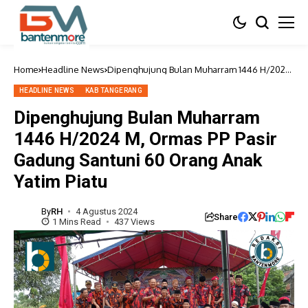
Home
Headline News
Dipenghujung Bulan Muharram 1446 H/2024
M, Ormas PP Pasir Gadung Santuni 60 Orang
Anak Yatim Piatu
HEADLINE NEWS
KAB TANGERANG
Dipenghujung Bulan Muharram
1446 H/2024 M, Ormas PP Pasir
Gadung Santuni 60 Orang Anak
Yatim Piatu
By
RH
4 Agustus 2024
Share
1 Mins Read
437 Views