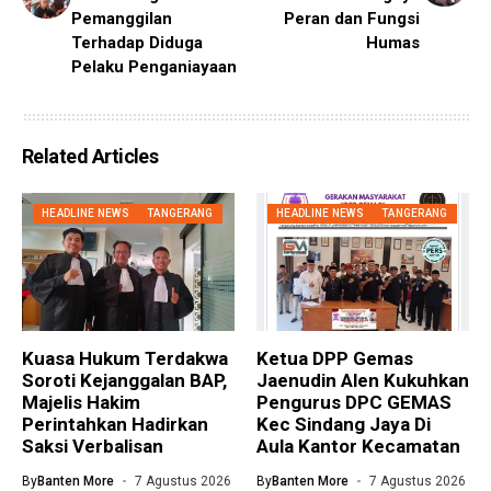
Pemanggilan
Peran dan Fungsi
Terhadap Diduga
Humas
Pelaku Penganiayaan
Related Articles
HEADLINE NEWS
TANGERANG
HEADLINE NEWS
TANGERANG
Kuasa Hukum Terdakwa
Ketua DPP Gemas
Soroti Kejanggalan BAP,
Jaenudin Alen Kukuhkan
Majelis Hakim
Pengurus DPC GEMAS
Perintahkan Hadirkan
Kec Sindang Jaya Di
Saksi Verbalisan
Aula Kantor Kecamatan
By
Banten More
7 Agustus 2026
By
Banten More
7 Agustus 2026