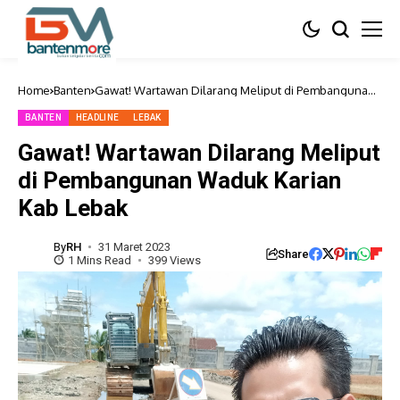
Home
Banten
Gawat! Wartawan Dilarang Meliput di Pembangunan
Waduk Karian Kab Lebak
BANTEN
HEADLINE
LEBAK
Gawat! Wartawan Dilarang Meliput
di Pembangunan Waduk Karian
Kab Lebak
By
RH
31 Maret 2023
Share
1 Mins Read
399 Views