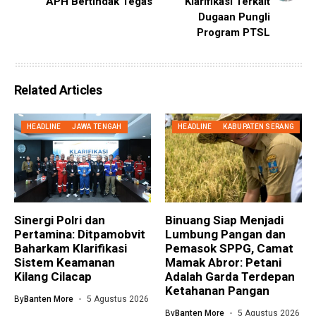
APH Bertindak Tegas
Klarifikasi Terkait
Dugaan Pungli
Program PTSL
Related Articles
HEADLINE
JAWA TENGAH
HEADLINE
KABUPATEN SERANG
Sinergi Polri dan
Binuang Siap Menjadi
Pertamina: Ditpamobvit
Lumbung Pangan dan
Baharkam Klarifikasi
Pemasok SPPG, Camat
Sistem Keamanan
Mamak Abror: Petani
Kilang Cilacap
Adalah Garda Terdepan
Ketahanan Pangan
By
Banten More
5 Agustus 2026
By
Banten More
5 Agustus 2026