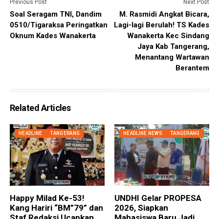
Previous Post
Next Post
Soal Seragam TNI, Dandim
M. Rasmidi Angkat Bicara,
0510/Tigaraksa Peringatkan
Lagi-lagi Berulah! TS Kades
Oknum Kades Wanakerta
Wanakerta Kec Sindang
Jaya Kab Tangerang,
Menantang Wartawan
Berantem
Related Articles
HEADLINE
TANGERANG
HEADLINE NEWS
TANGERANG
Happy Milad Ke-53!
UNDHI Gelar PROPESA
Kang Hariri “BM”79” dan
2026, Siapkan
Staf Redaksi Ucapkan
Mahasiswa Baru Jadi