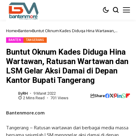
Home
Banten
Buntut Oknum Kades Diduga Hina Wartawan,
Ratusan Wartawan dan LSM Gelar Aksi Damai di
Depan Kantor Bupati Tangerang
BANTEN
TANGERANG
Buntut Oknum Kades Diduga Hina
Wartawan, Ratusan Wartawan dan
LSM Gelar Aksi Damai di Depan
Kantor Bupati Tangerang
By
RH
9 Maret 2022
Share
2 Mins Read
701 Views
Bantenmore.com
Tangerang – Ratusan wartawan dari berbagai media massa
bersama sejumlah LSM menggelar aksi damai di depan