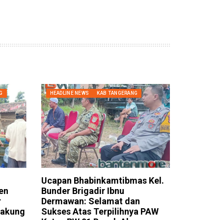
G
HEADLINE NEWS
KAB TANGERANG
Ucapan Bhabinkamtibmas Kel.
en
Bunder Brigadir Ibnu
r
Dermawan: Selamat dan
Cakung
Sukses Atas Terpilihnya PAW