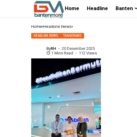
Home
Headline
Banten
Home
Headline News
HEADLINE NEWS
TANGERANG
By
RH
20 Desember 2025
1 Mins Read
112 Views