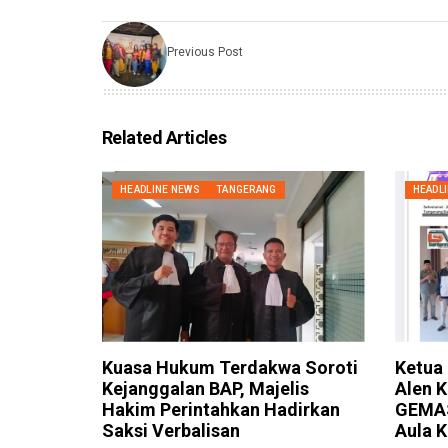
Previous Post
Related Articles
HEADLINE NEWS
TANGERANG
HEADL
Kuasa Hukum Terdakwa Soroti
Ketua
Kejanggalan BAP, Majelis
Alen 
Hakim Perintahkan Hadirkan
GEMAS
Saksi Verbalisan
Aula 