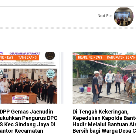
Next Post
INE NEWS
TANGERANG
HEADLINE NEWS
KABUPATEN SERAN
 DPP Gemas Jaenudin
Di Tengah Kekeringan,
Kukuhkan Pengurus DPC
Kepedulian Kapolda Bant
 Kec Sindang Jaya Di
Hadir Melalui Bantuan Ai
Kantor Kecamatan
Bersih bagi Warga Desa 