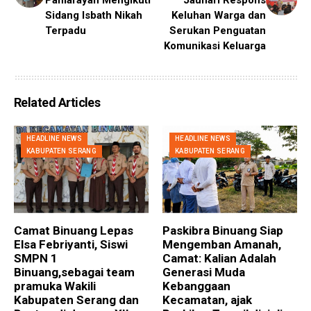
Sidang Isbath Nikah
Keluhan Warga dan
Terpadu
Serukan Penguatan
Komunikasi Keluarga
Related Articles
HEADLINE NEWS
HEADLINE NEWS
KABUPATEN SERANG
KABUPATEN SERANG
Camat Binuang Lepas
Paskibra Binuang Siap
Elsa Febriyanti, Siswi
Mengemban Amanah,
SMPN 1
Camat: Kalian Adalah
Binuang,sebagai team
Generasi Muda
pramuka Wakili
Kebanggaan
Kabupaten Serang dan
Kecamatan, ajak