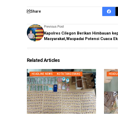
Share
Previous Post
Kapolres Cilegon Berikan Himbauan ke
Masyarakat,Waspadai Potensi Cuaca E
Related Articles
HEADLINE NEWS
KOTA TANGERANG
HEADL