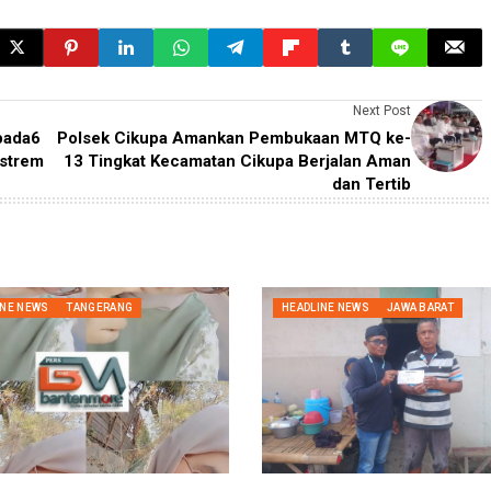
Next Post
pada6
Polsek Cikupa Amankan Pembukaan MTQ ke-
kstrem
13 Tingkat Kecamatan Cikupa Berjalan Aman
dan Tertib
INE NEWS
TANGERANG
HEADLINE NEWS
JAWA BARAT