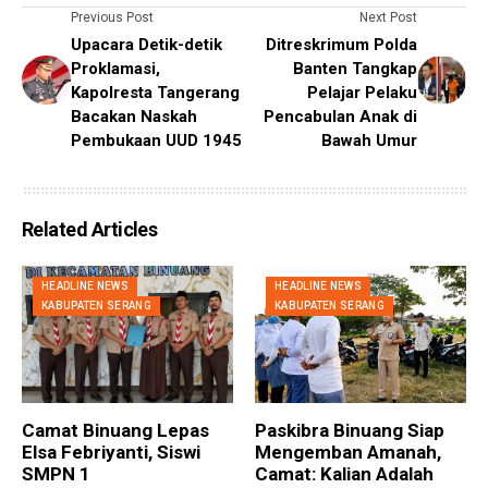
Previous Post
Next Post
Upacara Detik-detik
Ditreskrimum Polda
Proklamasi,
Banten Tangkap
Kapolresta Tangerang
Pelajar Pelaku
Bacakan Naskah
Pencabulan Anak di
Pembukaan UUD 1945
Bawah Umur
Related Articles
HEADLINE NEWS
HEADLINE NEWS
KABUPATEN SERANG
KABUPATEN SERANG
Camat Binuang Lepas
Paskibra Binuang Siap
Elsa Febriyanti, Siswi
Mengemban Amanah,
SMPN 1
Camat: Kalian Adalah