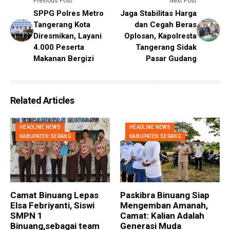
Previous Post
Next Post
SPPG Polres Metro
Jaga Stabilitas Harga
Tangerang Kota
dan Cegah Beras
Diresmikan, Layani
Oplosan, Kapolresta
4.000 Peserta
Tangerang Sidak
Makanan Bergizi
Pasar Gudang
Related Articles
HEADLINE NEWS
HEADLINE NEWS
KABUPATEN SERANG
KABUPATEN SERANG
Camat Binuang Lepas
Paskibra Binuang Siap
Elsa Febriyanti, Siswi
Mengemban Amanah,
SMPN 1
Camat: Kalian Adalah
Binuang,sebagai team
Generasi Muda