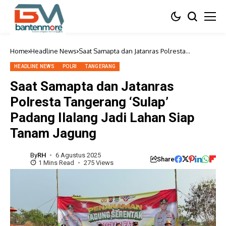
Home
Headline News
Saat Samapta dan Jatanras Polresta
Tangerang ‘Sulap’ Padang Ilalang Jadi Lahan
Siap Tanam Jagung
HEADLINE NEWS
POLRI
TANGERANG
Saat Samapta dan Jatanras
Polresta Tangerang ‘Sulap’
Padang Ilalang Jadi Lahan Siap
Tanam Jagung
By
RH
6 Agustus 2025
Share
1 Mins Read
275 Views