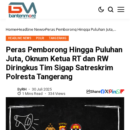
Home
Headline News
Peras Pemborong Hingga Puluhan Juta,
Oknum Ketua RT dan RW Diringkus Tim
Sigap Satreskrim Polresta Tangerang
HEADLINE NEWS
POLRI
TANGERANG
Peras Pemborong Hingga Puluhan
Juta, Oknum Ketua RT dan RW
Diringkus Tim Sigap Satreskrim
Polresta Tangerang
By
RH
30 Juli 2025
Share
1 Mins Read
334 Views