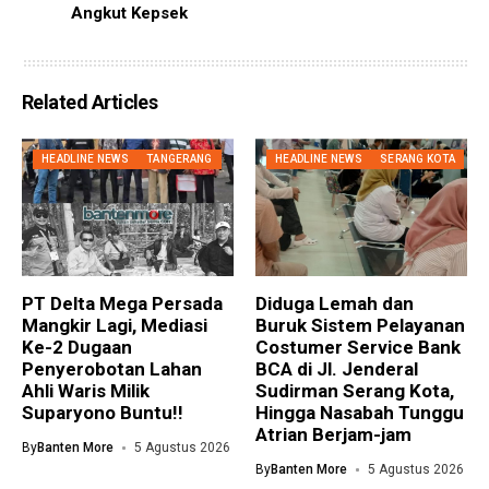
Angkut Kepsek
Related Articles
HEADLINE NEWS
TANGERANG
HEADLINE NEWS
SERANG KOTA
PT Delta Mega Persada
Diduga Lemah dan
Mangkir Lagi, Mediasi
Buruk Sistem Pelayanan
Ke-2 Dugaan
Costumer Service Bank
Penyerobotan Lahan
BCA di Jl. Jenderal
Ahli Waris Milik
Sudirman Serang Kota,
Suparyono Buntu!!
Hingga Nasabah Tunggu
Atrian Berjam-jam
By
Banten More
5 Agustus 2026
By
Banten More
5 Agustus 2026