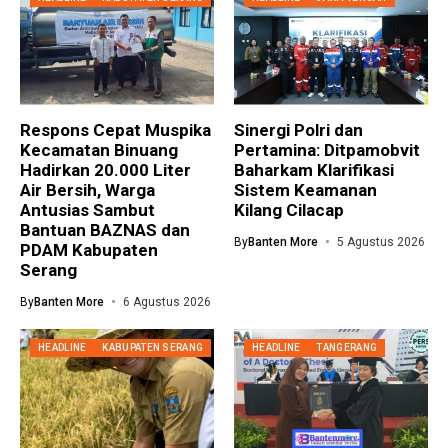
Respons Cepat Muspika
Sinergi Polri dan
Kecamatan Binuang
Pertamina: Ditpamobvit
Hadirkan 20.000 Liter
Baharkam Klarifikasi
Air Bersih, Warga
Sistem Keamanan
Antusias Sambut
Kilang Cilacap
Bantuan BAZNAS dan
By
Banten More
5 Agustus 2026
PDAM Kabupaten
Serang
By
Banten More
6 Agustus 2026
HEADLINE
KABUPATEN SERANG
HEADLINE
TANGERANG