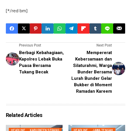
[*/red bm]
Previous Post
Next Post
Berbagi Kebahagiaan,
Mempererat
Kapolres Lebak Buka
Kebersamaan dan
Puasa Bersama
Silaturahmi, Warga
Tukang Becak
Bunder Bersama
Lurah Bunder Gelar
Bukber di Moment
Ramadan Kareem
Related Articles
HEADLINE
KABUPATEN SERANG
HEADLINE
JAWA TENGAH