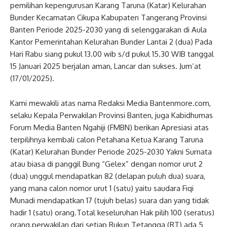
pemilihan kepengurusan Karang Taruna (Katar) Kelurahan
Bunder Kecamatan Cikupa Kabupaten Tangerang Provinsi
Banten Periode 2025-2030 yang di selenggarakan di Aula
Kantor Pemerintahan Kelurahan Bunder Lantai 2 (dua) Pada
Hari Rabu siang pukul 13.00 wib s/d pukul 15.30 WIB tanggal
15 Januari 2025 berjalan aman, Lancar dan sukses. Jum’at
(17/01/2025).
Kami mewakili atas nama Redaksi Media Bantenmore.com,
selaku Kepala Perwakilan Provinsi Banten, juga Kabidhumas
Forum Media Banten Ngahiji (FMBN) berikan Apresiasi atas
terpilihnya kembali calon Petahana Ketua Karang Taruna
(Katar) Kelurahan Bunder Periode 2025-2030 Yakni Surnata
atau biasa di panggil Bung “Gelex” dengan nomor urut 2
(dua) unggul mendapatkan 82 (delapan puluh dua) suara,
yang mana calon nomor urut 1 (satu) yaitu saudara Fiqi
Munadi mendapatkan 17 (tujuh belas) suara dan yang tidak
hadir 1 (satu) orang.Total keseluruhan Hak pilih 100 (seratus)
orang.perwakilan dari setiap Rukun Tetangga (RT) ada 5