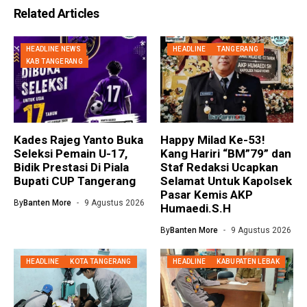
Related Articles
HEADLINE NEWS
HEADLINE
TANGERANG
KAB TANGERANG
Kades Rajeg Yanto Buka
Happy Milad Ke-53!
Seleksi Pemain U-17,
Kang Hariri “BM”79” dan
Bidik Prestasi Di Piala
Staf Redaksi Ucapkan
Bupati CUP Tangerang
Selamat Untuk Kapolsek
Pasar Kemis AKP
By
Banten More
9 Agustus 2026
Humaedi.S.H
By
Banten More
9 Agustus 2026
HEADLINE
KOTA TANGERANG
HEADLINE
KABUPATEN LEBAK