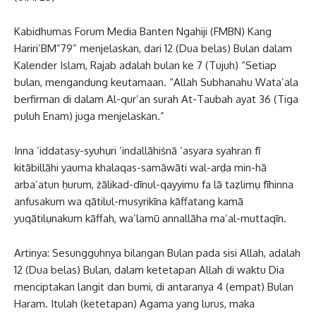
Kabidhumas Forum Media Banten Ngahiji (FMBN) Kang
Hariri’BM”79” menjelaskan, dari 12 (Dua belas) Bulan dalam
Kalender Islam, Rajab adalah bulan ke 7 (Tujuh) “Setiap
bulan, mengandung keutamaan. “Allah Subhanahu Wata’ala
berfirman di dalam Al-qur’an surah At-Taubah ayat 36 (Tiga
puluh Enam) juga menjelaskan.”
Inna ‘iddatasy-syuhụri ‘indallāhiṡnā ‘asyara syahran fī
kitābillāhi yauma khalaqas-samāwāti wal-arḍa min-hā
arba’atun ḥurum, żālikad-dīnul-qayyimu fa lā taẓlimụ fīhinna
anfusakum wa qātilul-musyrikīna kāffatang kamā
yuqātilụnakum kāffah, wa’lamū annallāha ma’al-muttaqīn.
Artinya: Sesungguhnya bilangan Bulan pada sisi Allah, adalah
12 (Dua belas) Bulan, dalam ketetapan Allah di waktu Dia
menciptakan langit dan bumi, di antaranya 4 (empat) Bulan
Haram. Itulah (ketetapan) Agama yang lurus, maka