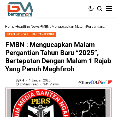
Home
Headline News
FMBN : Mengucapkan Malam Pergantian
Tahun Baru “2025”, Bertepatan Dengan
Malam 1 Rajab Yang Penuh Maghfiroh
HEADLINE NEWS
KAB TANGERANG
FMBN : Mengucapkan Malam
Pergantian Tahun Baru “2025”,
Bertepatan Dengan Malam 1 Rajab
Yang Penuh Maghfiroh
By
RH
1 Januari 2025
Share
2 Mins Read
341 Views