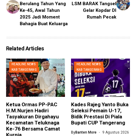
Berulang Tahun Yang
LSM BARAK Tangsel
Ke-45, Awal Tahun
Gelar Kopdar DI
2025 Jadi Moment
Rumah Pecak
Bahagia Buat Keluarga
Related Articles
HEADLINE NEWS
HEADLINE NEWS
KAB TANGERANG
KAB TANGERANG
Ketua Ormas PP-PAC
Kades Rajeg Yanto Buka
H.M.Nurjen Hadiri
Seleksi Pemain U-17,
Tasyakuran Dirgahayu
Bidik Prestasi Di Piala
Kecamatan Teluknaga
Bupati CUP Tangerang
Ke-76 Bersama Camat
By
Banten More
9 Agustus 2026
Kurnia