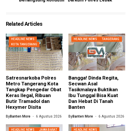
Related Articles
HEADLINE NEWS
HEADLINE NEWS
TANGERANG
KOTA TANGERANG
Satresnarkoba Polres
Bangga! Dinda Regita,
Metro Tangerang Kota
Secwan Asal
Tangkap Pengedar Obat
Tasikmalaya Buktikan
Keras Ilegal, Ribuan
Ibu Tunggal Bisa Kuat
Butir Tramadol dan
Dan Hebat Di Tanah
Hexymer Disita
Banten
By
Banten More
6 Agustus 2026
By
Banten More
6 Agustus 2026
HEADLINE NEWS
JAWA BARAT
HEADLINE NEWS