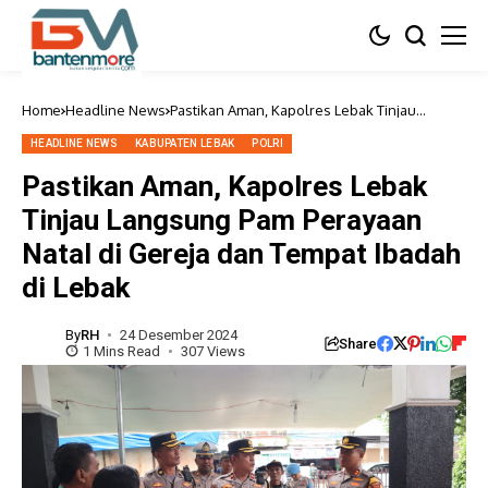
Home
Headline News
Pastikan Aman, Kapolres Lebak Tinjau
Langsung Pam Perayaan Natal di Gereja dan
Tempat Ibadah di Lebak
HEADLINE NEWS
KABUPATEN LEBAK
POLRI
Pastikan Aman, Kapolres Lebak
Tinjau Langsung Pam Perayaan
Natal di Gereja dan Tempat Ibadah
di Lebak
By
RH
24 Desember 2024
Share
1 Mins Read
307 Views