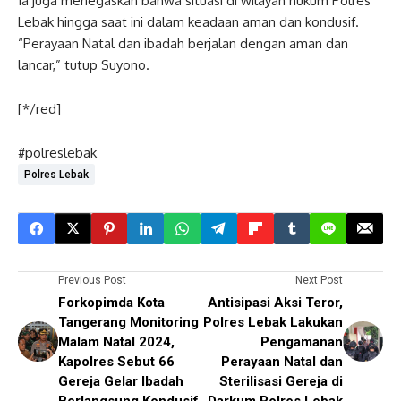
Ia juga menegaskan bahwa situasi di wilayah hukum Polres
Lebak hingga saat ini dalam keadaan aman dan kondusif.
“Perayaan Natal dan ibadah berjalan dengan aman dan
lancar,” tutup Suyono.
[*/red]
#polreslebak
Polres Lebak
Previous Post
Next Post
Forkopimda Kota
Antisipasi Aksi Teror,
Tangerang Monitoring
Polres Lebak Lakukan
Malam Natal 2024,
Pengamanan
Kapolres Sebut 66
Perayaan Natal dan
Gereja Gelar Ibadah
Sterilisasi Gereja di
Berlangsung Kondusif
Darkum Polres Lebak