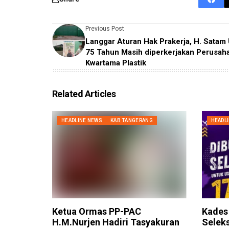
Previous Post
Langgar Aturan Hak Prakerja, H. Satam 
75 Tahun Masih diperkerjakan Perusah
Kwartama Plastik
Related Articles
HEADLINE NEWS
KAB TANGERANG
HEADL
Ketua Ormas PP-PAC
Kades
H.M.Nurjen Hadiri Tasyakuran
Seleks