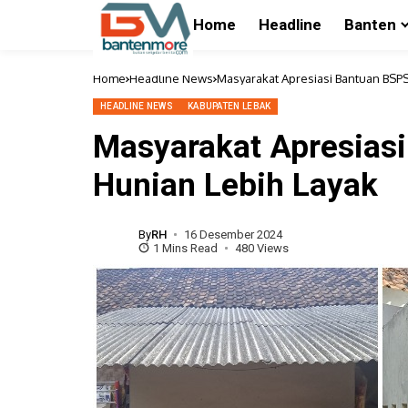
Home
Headline
Banten
Home
Headline News
Masyarakat Apresiasi Bantuan BSPS
HEADLINE NEWS
KABUPATEN LEBAK
Masyarakat Apresias
Hunian Lebih Layak
By
RH
16 Desember 2024
1 Mins Read
480 Views