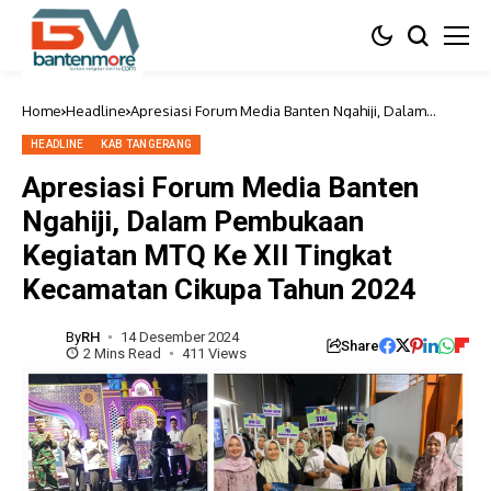
Home
Headline
Apresiasi Forum Media Banten Ngahiji, Dalam
Pembukaan Kegiatan MTQ Ke XII Tingkat
Kecamatan Cikupa Tahun 2024
HEADLINE
KAB TANGERANG
Apresiasi Forum Media Banten
Ngahiji, Dalam Pembukaan
Kegiatan MTQ Ke XII Tingkat
Kecamatan Cikupa Tahun 2024
By
RH
14 Desember 2024
Share
2 Mins Read
411 Views