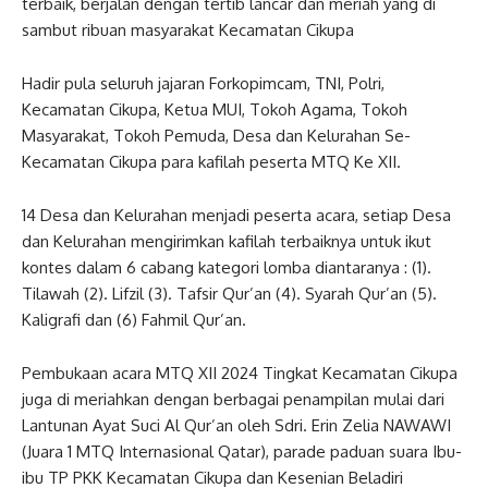
terbaik, berjalan dengan tertib lancar dan meriah yang di
sambut ribuan masyarakat Kecamatan Cikupa
Hadir pula seluruh jajaran Forkopimcam, TNI, Polri,
Kecamatan Cikupa, Ketua MUI, Tokoh Agama, Tokoh
Masyarakat, Tokoh Pemuda, Desa dan Kelurahan Se-
Kecamatan Cikupa para kafilah peserta MTQ Ke XII.
14 Desa dan Kelurahan menjadi peserta acara, setiap Desa
dan Kelurahan mengirimkan kafilah terbaiknya untuk ikut
kontes dalam 6 cabang kategori lomba diantaranya : (1).
Tilawah (2). Lifzil (3). Tafsir Qur’an (4). Syarah Qur’an (5).
Kaligrafi dan (6) Fahmil Qur’an.
Pembukaan acara MTQ XII 2024 Tingkat Kecamatan Cikupa
juga di meriahkan dengan berbagai penampilan mulai dari
Lantunan Ayat Suci Al Qur’an oleh Sdri. Erin Zelia NAWAWI
(Juara 1 MTQ Internasional Qatar), parade paduan suara Ibu-
ibu TP PKK Kecamatan Cikupa dan Kesenian Beladiri