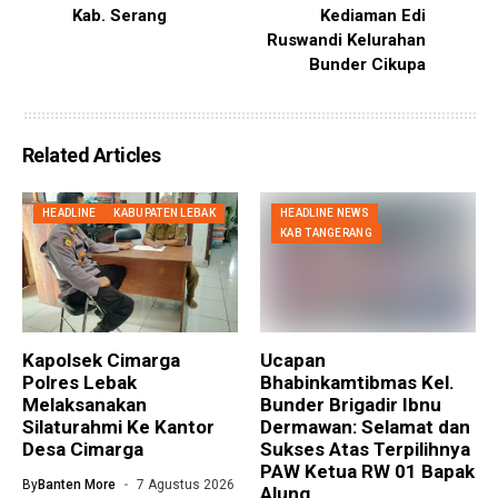
Kab. Serang
Kediaman Edi
Ruswandi Kelurahan
Bunder Cikupa
Related Articles
HEADLINE
KABUPATEN LEBAK
HEADLINE NEWS
KAB TANGERANG
Kapolsek Cimarga
Ucapan
Polres Lebak
Bhabinkamtibmas Kel.
Melaksanakan
Bunder Brigadir Ibnu
Silaturahmi Ke Kantor
Dermawan: Selamat dan
Desa Cimarga
Sukses Atas Terpilihnya
PAW Ketua RW 01 Bapak
By
Banten More
7 Agustus 2026
Alung