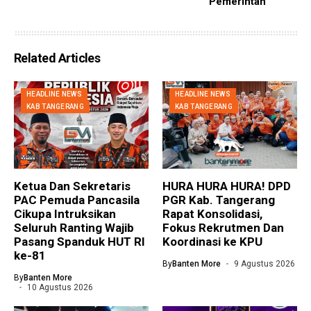
Pemerintah
Related Articles
HEADLINE NEWS
HEADLINE NEWS
KAB TANGERANG
KAB TANGERANG
Ketua Dan Sekretaris
HURA HURA HURA! DPD
PAC Pemuda Pancasila
PGR Kab. Tangerang
Cikupa Intruksikan
Rapat Konsolidasi,
Seluruh Ranting Wajib
Fokus Rekrutmen Dan
Pasang Spanduk HUT RI
Koordinasi ke KPU
ke-81
By
Banten More
9 Agustus 2026
By
Banten More
10 Agustus 2026