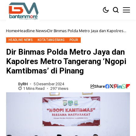
Home
Headline News
Dir Binmas Polda Metro Jaya dan Kapolres
Metro Tangerang ‘Ngopi Kamtibmas’ di
Pinang
HEADLINE NEWS
KOTA TANGERANG
POLRI
Dir Binmas Polda Metro Jaya dan
Kapolres Metro Tangerang ‘Ngopi
Kamtibmas’ di Pinang
By
RH
5 Desember 2024
Share
1 Mins Read
297 Views