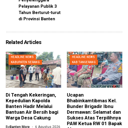
Penyelenggara
Pelayanan Publik 3
Tahun Berturut-turut
di Provinsi Banten
Related Articles
HEADLINE NEWS
HEADLINE NEWS
KABUPATEN SERANG
KAB TANGERANG
Di Tengah Kekeringan,
Ucapan
Kepedulian Kapolda
Bhabinkamtibmas Kel.
Banten Hadir Melalui
Bunder Brigadir Ibnu
Bantuan Air Bersih bagi
Dermawan: Selamat dan
Warga Desa Cakung
Sukses Atas Terpilihnya
PAW Ketua RW 01 Bapak
By
Banten More
6 Agustus 2026