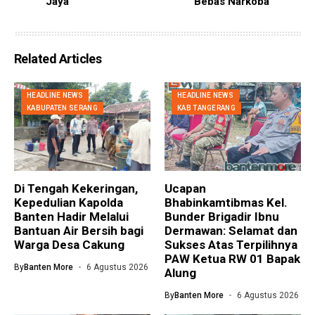
Jaya
Bebas Narkoba
Related Articles
HEADLINE NEWS
HEADLINE NEWS
KABUPATEN SERANG
KAB TANGERANG
Di Tengah Kekeringan,
Ucapan
Kepedulian Kapolda
Bhabinkamtibmas Kel.
Banten Hadir Melalui
Bunder Brigadir Ibnu
Bantuan Air Bersih bagi
Dermawan: Selamat dan
Warga Desa Cakung
Sukses Atas Terpilihnya
PAW Ketua RW 01 Bapak
By
Banten More
6 Agustus 2026
Alung
By
Banten More
6 Agustus 2026