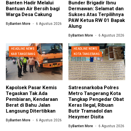
Banten Hadir Melalui
Bunder Brigadir Ibnu
Bantuan Air Bersih bagi
Dermawan: Selamat dan
Warga Desa Cakung
Sukses Atas Terpilihnya
PAW Ketua RW 01 Bapak
By
Banten More
6 Agustus 2026
Alung
By
Banten More
6 Agustus 2026
HEADLINE NEWS
HEADLINE NEWS
KAB TANGERANG
KOTA TANGERANG
Kapolsek Pasar Kemis
Satresnarkoba Polres
Tegaskan Tak Ada
Metro Tangerang Kota
Pembiaran, Kendaraan
Tangkap Pengedar Obat
Berat di Bahu Jalan
Keras Ilegal, Ribuan
Langsung Ditertibkan
Butir Tramadol dan
Hexymer Disita
By
Banten More
6 Agustus 2026
By
Banten More
6 Agustus 2026