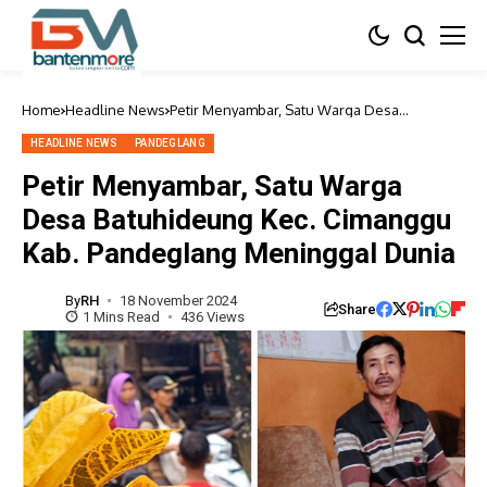
Home
Headline News
Petir Menyambar, Satu Warga Desa
Batuhideung Kec. Cimanggu Kab.
Pandeglang Meninggal Dunia
HEADLINE NEWS
PANDEGLANG
Petir Menyambar, Satu Warga
Desa Batuhideung Kec. Cimanggu
Kab. Pandeglang Meninggal Dunia
By
RH
18 November 2024
Share
1 Mins Read
436 Views