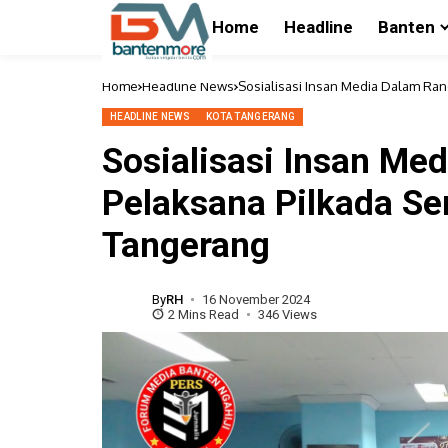
Home
Headline
Banten
Home
Headline News
Sosialisasi Insan Media Dalam Ra
HEADLINE NEWS
KOTA TANGERANG
Sosialisasi Insan Me
Pelaksana Pilkada Se
Tangerang
By
RH
16 November 2024
2 Mins Read
346 Views