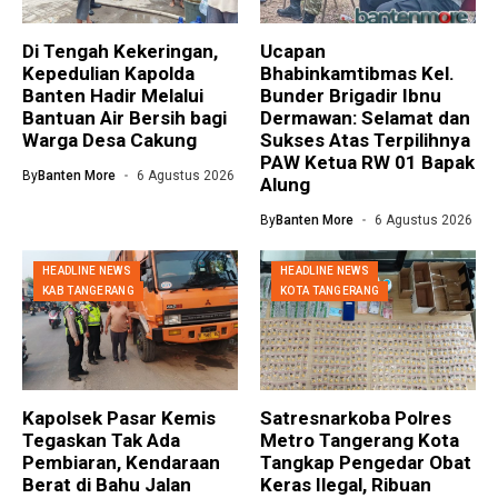
Di Tengah Kekeringan,
Ucapan
Kepedulian Kapolda
Bhabinkamtibmas Kel.
Banten Hadir Melalui
Bunder Brigadir Ibnu
Bantuan Air Bersih bagi
Dermawan: Selamat dan
Warga Desa Cakung
Sukses Atas Terpilihnya
PAW Ketua RW 01 Bapak
By
Banten More
6 Agustus 2026
Alung
By
Banten More
6 Agustus 2026
HEADLINE NEWS
HEADLINE NEWS
KAB TANGERANG
KOTA TANGERANG
Kapolsek Pasar Kemis
Satresnarkoba Polres
Tegaskan Tak Ada
Metro Tangerang Kota
Pembiaran, Kendaraan
Tangkap Pengedar Obat
Berat di Bahu Jalan
Keras Ilegal, Ribuan