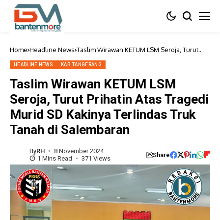
Home
Headline News
Taslim Wirawan KETUM LSM Seroja, Turut
Prihatin Atas Tragedi Murid SD Kakinya
Terlindas Truk Tanah di Salembaran
HEADLINE NEWS
KAB TANGERANG
Taslim Wirawan KETUM LSM
Seroja, Turut Prihatin Atas Tragedi
Murid SD Kakinya Terlindas Truk
Tanah di Salembaran
By
RH
8 November 2024
Share
1 Mins Read
371 Views