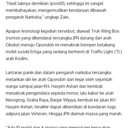
“Hasil labnya demikian (positif), sehingga ini sangat
membahayakan, mengemudikan kendaraan dibawah
pengaruh Narkoba,” ungkap Zain.
Apapun kronologi kejadian tersebut, diawali Truk Wing Box
tronton yang dikendarai tersangka JFN datang dari arah
Cikokol menuju Cipondoh ini menabrak bemper belakang
mobil suzuki Ertiga yang sedang berhenti di Traffic Light (TL)
arah Kodim.
Lantaran panik dan dalam pengaruh narkoba tersangka
melarikan diri ke arah Cipondoh dan kejar oleh sejumlah
warga sampai jalan KH. Hasyim Ashari dan kembali
menabrak pengendara sepeda motor, lalu kabur ke arah
Nerogtog, Graha Raya, Banjar Wijaya, kembali ke Jalan KH
Hasyim Ashari, terakhir dapat dihentikan di bundaran tugu
adipura jalan Veteran. Hingga JFN diamuk massa yang marah.
“Ada 10 mobil dan 6 motor yang mengalami kerusakan