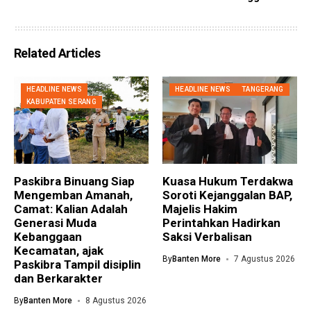
Related Articles
HEADLINE NEWS
HEADLINE NEWS
TANGERANG
KABUPATEN SERANG
Paskibra Binuang Siap
Kuasa Hukum Terdakwa
Mengemban Amanah,
Soroti Kejanggalan BAP,
Camat: Kalian Adalah
Majelis Hakim
Generasi Muda
Perintahkan Hadirkan
Kebanggaan
Saksi Verbalisan
Kecamatan, ajak
By
Banten More
7 Agustus 2026
Paskibra Tampil disiplin
dan Berkarakter
By
Banten More
8 Agustus 2026