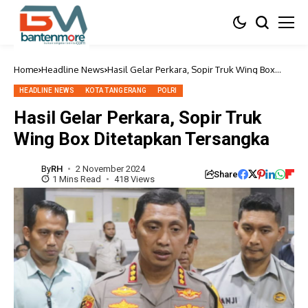
Home
Headline News
Hasil Gelar Perkara, Sopir Truk Wing Box
Ditetapkan Tersangka
HEADLINE NEWS
KOTA TANGERANG
POLRI
Hasil Gelar Perkara, Sopir Truk
Wing Box Ditetapkan Tersangka
By
RH
2 November 2024
Share
1 Mins Read
418 Views