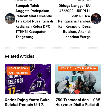
Sumpah Talek
Diduga Langgar UU
Anggota Padepokan
45/2009, UUPPLH,
Pencak Silat Cimande
dan RT RW
Tari kolot Nusantara di
Pengusaha Tambak
Kediaman Ketua DPC
Ikan Kerapu di Desa
TTKKBI Kabupaten
Bulakan, Akan di
Tangerang
Laporkan Warga
Related Articles
HEADLINE NEWS
HEADLINE
KOTA TANGERANG
KAB TANGERANG
Kades Rajeg Yanto Buka
750 Tramadol dan 1.035
Seleksi Pemain U-17,
Hexymer Disita Polisi di