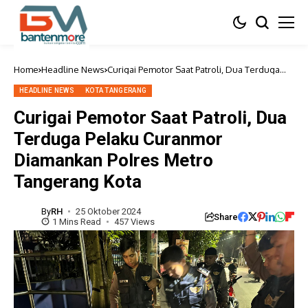
Home
Headline News
Curigai Pemotor Saat Patroli, Dua Terduga
Pelaku Curanmor Diamankan Polres Metro
Tangerang Kota
HEADLINE NEWS
KOTA TANGERANG
Curigai Pemotor Saat Patroli, Dua
Terduga Pelaku Curanmor
Diamankan Polres Metro
Tangerang Kota
By
RH
25 Oktober 2024
Share
1 Mins Read
457 Views