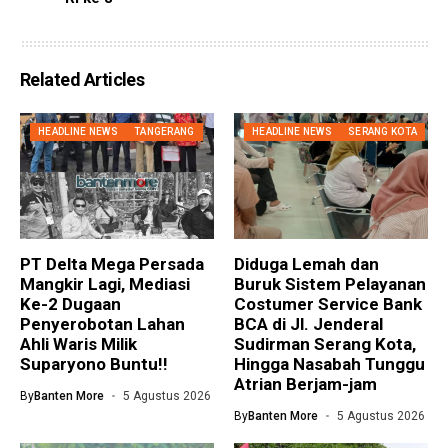
Related Articles
HEADLINE NEWS
TANGERANG
HEADLINE NEWS
SERANG KOTA
PT Delta Mega Persada
Diduga Lemah dan
Mangkir Lagi, Mediasi
Buruk Sistem Pelayanan
Ke-2 Dugaan
Costumer Service Bank
Penyerobotan Lahan
BCA di Jl. Jenderal
Ahli Waris Milik
Sudirman Serang Kota,
Suparyono Buntu!!
Hingga Nasabah Tunggu
Atrian Berjam-jam
By
Banten More
5 Agustus 2026
By
Banten More
5 Agustus 2026