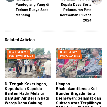
Pandeglang Yang di
Kepala Desa Serta
Terkam Buaya Saat
Peluncuran Peta
Mancing
Kerawanan Pilkada
2024
Related Articles
HEADLINE NEWS
HEADLINE NEWS
KABUPATEN SERANG
KAB TANGERANG
Di Tengah Kekeringan,
Ucapan
Kepedulian Kapolda
Bhabinkamtibmas Kel.
Banten Hadir Melalui
Bunder Brigadir Ibnu
Bantuan Air Bersih bagi
Dermawan: Selamat dan
Warga Desa Cakung
Sukses Atas Terpilihnya