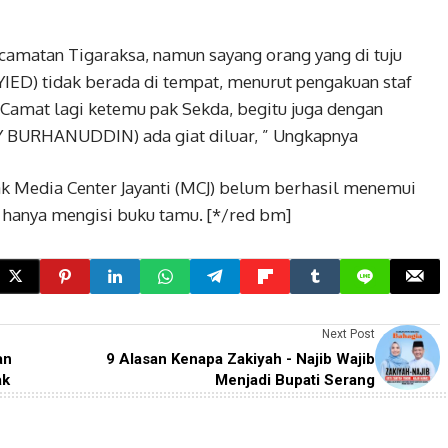
camatan Tigaraksa, namun sayang orang yang di tuju
D) tidak berada di tempat, menurut pengakuan staf
amat lagi ketemu pak Sekda, begitu juga dengan
 BURHANUDDIN) ada giat diluar, ” Ungkapnya
wak Media Center Jayanti (MCJ) belum berhasil menemui
 hanya mengisi buku tamu. [*/red bm]
Next Post
an
9 Alasan Kenapa Zakiyah - Najib Wajib
ak
Menjadi Bupati Serang