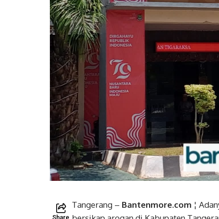
Tangerang –
Bantenmore.com
¦ Adan
bersikap arogan di Kabupaten Tangeran
Share