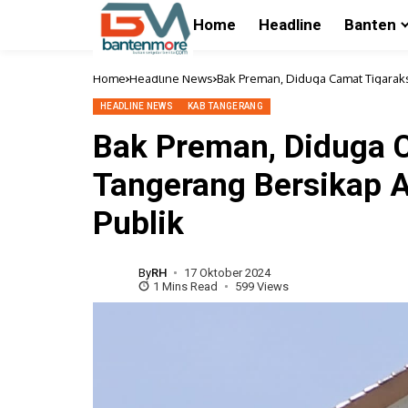
Home
Headline
Banten
Home
Headline News
Bak Preman, Diduga Camat Tigarak
HEADLINE NEWS
KAB TANGERANG
Bak Preman, Diduga 
Tangerang Bersikap A
Publik
By
RH
17 Oktober 2024
1 Mins Read
599 Views