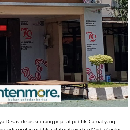
ya Desas-desus seorang pejabat publik, Camat yang
g jadi sorotan publik, salah satunya tim Media Center