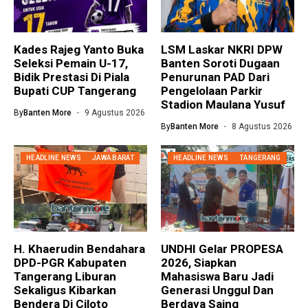
Kades Rajeg Yanto Buka
LSM Laskar NKRI DPW
Seleksi Pemain U-17,
Banten Soroti Dugaan
Bidik Prestasi Di Piala
Penurunan PAD Dari
Bupati CUP Tangerang
Pengelolaan Parkir
Stadion Maulana Yusuf
By
Banten More
9 Agustus 2026
By
Banten More
8 Agustus 2026
HEADLINE NEWS
JAWA BARAT
HEADLINE NEWS
TANGERANG
H. Khaerudin Bendahara
UNDHI Gelar PROPESA
DPD-PGR Kabupaten
2026, Siapkan
Tangerang Liburan
Mahasiswa Baru Jadi
Sekaligus Kibarkan
Generasi Unggul Dan
Bendera Di Ciloto
Berdaya Saing