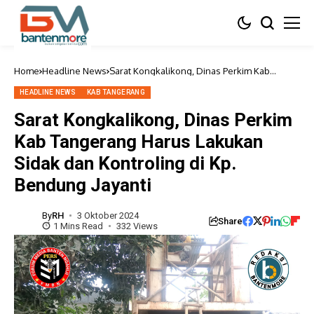
Home
Headline News
Sarat Kongkalikong, Dinas Perkim Kab
Tangerang Harus Lakukan Sidak dan
Kontroling di Kp. Bendung Jayanti
HEADLINE NEWS
KAB TANGERANG
Sarat Kongkalikong, Dinas Perkim
Kab Tangerang Harus Lakukan
Sidak dan Kontroling di Kp.
Bendung Jayanti
By
RH
3 Oktober 2024
Share
1 Mins Read
332 Views