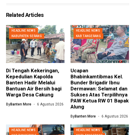
Related Articles
HEADLINE NEWS
HEADLINE NEWS
KABUPATEN SERANG
KAB TANGERANG
Di Tengah Kekeringan,
Ucapan
Kepedulian Kapolda
Bhabinkamtibmas Kel.
Banten Hadir Melalui
Bunder Brigadir Ibnu
Bantuan Air Bersih bagi
Dermawan: Selamat dan
Warga Desa Cakung
Sukses Atas Terpilihnya
PAW Ketua RW 01 Bapak
By
Banten More
6 Agustus 2026
Alung
By
Banten More
6 Agustus 2026
HEADLINE NEWS
HEADLINE NEWS