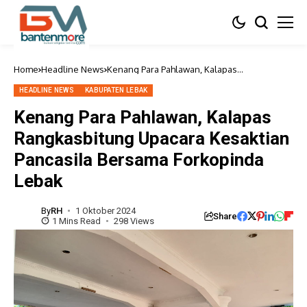
Home
Headline News
Kenang Para Pahlawan, Kalapas
Rangkasbitung Upacara Kesaktian Pancasila
Bersama Forkopinda Lebak
HEADLINE NEWS
KABUPATEN LEBAK
Kenang Para Pahlawan, Kalapas
Rangkasbitung Upacara Kesaktian
Pancasila Bersama Forkopinda
Lebak
By
RH
1 Oktober 2024
Share
1 Mins Read
298 Views