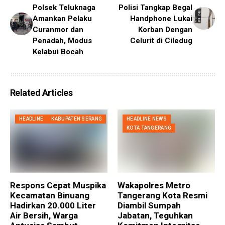
Polsek Teluknaga
Polisi Tangkap Begal
Amankan Pelaku
Handphone Lukai
Curanmor dan
Korban Dengan
Penadah, Modus
Celurit di Ciledug
Kelabui Bocah
Related Articles
HEADLINE
KABUPATEN SERANG
HEADLINE NEWS
KOTA TANGERANG
Respons Cepat Muspika
Wakapolres Metro
Kecamatan Binuang
Tangerang Kota Resmi
Hadirkan 20.000 Liter
Diambil Sumpah
Air Bersih, Warga
Jabatan, Teguhkan