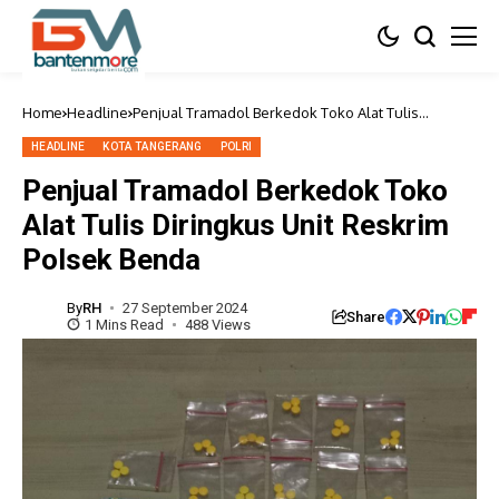
Home
Headline
Penjual Tramadol Berkedok Toko Alat Tulis
Diringkus Unit Reskrim Polsek Benda
HEADLINE
KOTA TANGERANG
POLRI
Penjual Tramadol Berkedok Toko
Alat Tulis Diringkus Unit Reskrim
Polsek Benda
By
RH
27 September 2024
Share
1 Mins Read
488 Views