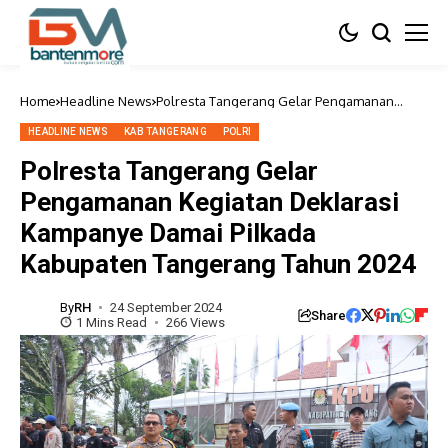
Home
Headline News
Polresta Tangerang Gelar Pengamanan
Kegiatan Deklarasi Kampanye Damai Pilkada
Kabupaten Tangerang Tahun 2024
HEADLINE NEWS
KAB TANGERANG
POLRI
Polresta Tangerang Gelar
Pengamanan Kegiatan Deklarasi
Kampanye Damai Pilkada
Kabupaten Tangerang Tahun 2024
By
RH
24 September 2024
Share
1 Mins Read
266 Views