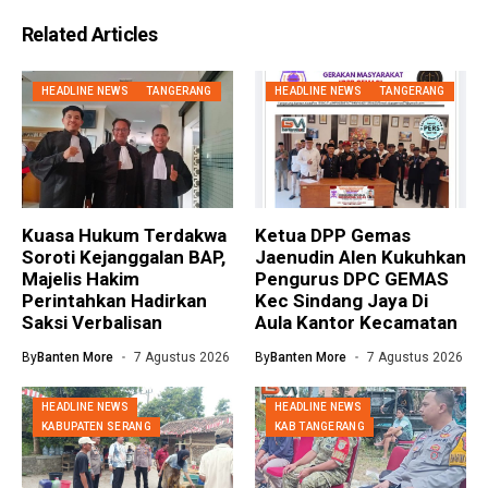
Related Articles
HEADLINE NEWS
TANGERANG
HEADLINE NEWS
TANGERANG
Kuasa Hukum Terdakwa
Ketua DPP Gemas
Soroti Kejanggalan BAP,
Jaenudin Alen Kukuhkan
Majelis Hakim
Pengurus DPC GEMAS
Perintahkan Hadirkan
Kec Sindang Jaya Di
Saksi Verbalisan
Aula Kantor Kecamatan
By
Banten More
7 Agustus 2026
By
Banten More
7 Agustus 2026
HEADLINE NEWS
HEADLINE NEWS
KABUPATEN SERANG
KAB TANGERANG