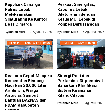
Kapolsek Cimarga
Perkuat Sinergitas,
Polres Lebak
Kapolres Lebak
Melaksanakan
Silaturahmi dengan
Silaturahmi Ke Kantor
Ketua MUI Lebak di
Desa Cimarga
Ponpes Darussa’adah
By
Banten More
7 Agustus 2026
By
Banten More
6 Agustus 2026
HEADLINE
KABUPATEN SERANG
HEADLINE
JAWA TENGAH
Respons Cepat Muspika
Sinergi Polri dan
Kecamatan Binuang
Pertamina: Ditpamobvit
Hadirkan 20.000 Liter
Baharkam Klarifikasi
Air Bersih, Warga
Sistem Keamanan
Antusias Sambut
Kilang Cilacap
Bantuan BAZNAS dan
By
Banten More
5 Agustus 2026
PDAM Kabupaten