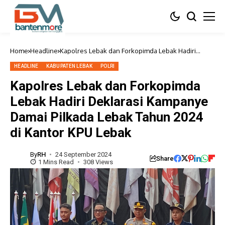
Home
Headline
Kapolres Lebak dan Forkopimda Lebak Hadiri
Deklarasi Kampanye Damai Pilkada Lebak Tahun
2024 di Kantor KPU Lebak
HEADLINE
KABUPATEN LEBAK
POLRI
Kapolres Lebak dan Forkopimda
Lebak Hadiri Deklarasi Kampanye
Damai Pilkada Lebak Tahun 2024
di Kantor KPU Lebak
By
RH
24 September 2024
Share
1 Mins Read
308 Views