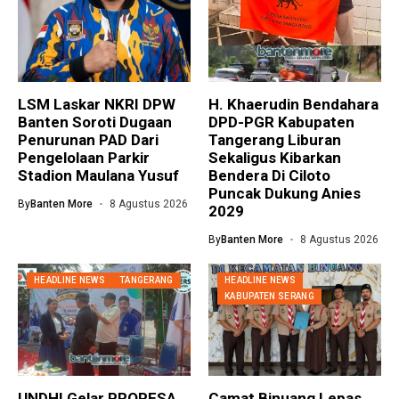
LSM Laskar NKRI DPW
H. Khaerudin Bendahara
Banten Soroti Dugaan
DPD-PGR Kabupaten
Penurunan PAD Dari
Tangerang Liburan
Pengelolaan Parkir
Sekaligus Kibarkan
Stadion Maulana Yusuf
Bendera Di Ciloto
Puncak Dukung Anies
By
Banten More
8 Agustus 2026
2029
By
Banten More
8 Agustus 2026
HEADLINE NEWS
TANGERANG
HEADLINE NEWS
KABUPATEN SERANG
UNDHI Gelar PROPESA
Camat Binuang Lepas