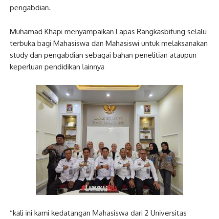
pengabdian.
Muhamad Khapi menyampaikan Lapas Rangkasbitung selalu
terbuka bagi Mahasiswa dan Mahasiswi untuk melaksanakan
study dan pengabdian sebagai bahan penelitian ataupun
keperluan pendidikan lainnya
“kali ini kami kedatangan Mahasiswa dari 2 Universitas