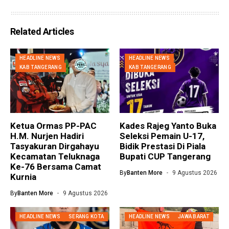
Related Articles
HEADLINE NEWS
HEADLINE NEWS
KAB TANGERANG
KAB TANGERANG
Ketua Ormas PP-PAC
Kades Rajeg Yanto Buka
H.M. Nurjen Hadiri
Seleksi Pemain U-17,
Tasyakuran Dirgahayu
Bidik Prestasi Di Piala
Kecamatan Teluknaga
Bupati CUP Tangerang
Ke-76 Bersama Camat
By
Banten More
9 Agustus 2026
Kurnia
By
Banten More
9 Agustus 2026
HEADLINE NEWS
SERANG KOTA
HEADLINE NEWS
JAWA BARAT