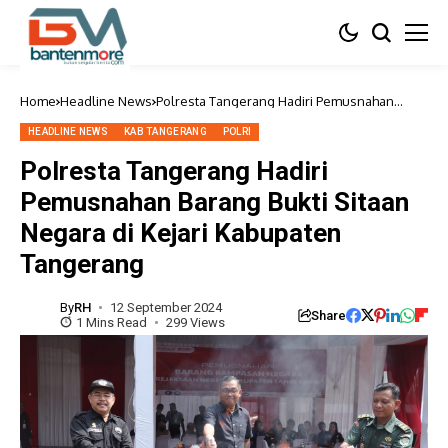
Home
Headline News
Polresta Tangerang Hadiri Pemusnahan
Barang Bukti Sitaan Negara di Kejari
Kabupaten Tangerang
HEADLINE NEWS
KAB TANGERANG
POLRI
Polresta Tangerang Hadiri
Pemusnahan Barang Bukti Sitaan
Negara di Kejari Kabupaten
Tangerang
By
RH
12 September 2024
Share
1 Mins Read
299 Views