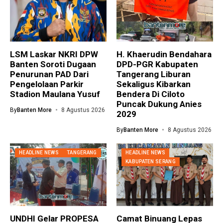
LSM Laskar NKRI DPW
H. Khaerudin Bendahara
Banten Soroti Dugaan
DPD-PGR Kabupaten
Penurunan PAD Dari
Tangerang Liburan
Pengelolaan Parkir
Sekaligus Kibarkan
Stadion Maulana Yusuf
Bendera Di Ciloto
Puncak Dukung Anies
By
Banten More
8 Agustus 2026
2029
By
Banten More
8 Agustus 2026
HEADLINE NEWS
TANGERANG
HEADLINE NEWS
KABUPATEN SERANG
UNDHI Gelar PROPESA
Camat Binuang Lepas