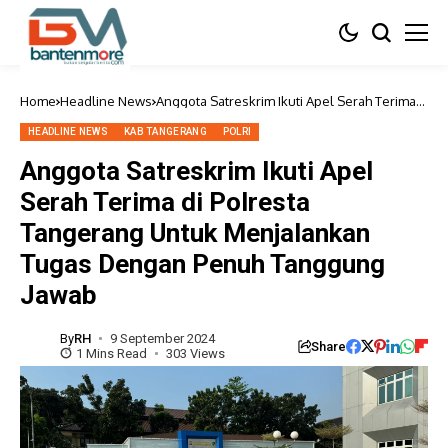
Home
Headline News
Anggota Satreskrim Ikuti Apel Serah Terima
di Polresta Tangerang Untuk Menjalankan
Tugas Dengan Penuh Tanggung Jawab
HEADLINE NEWS
KAB TANGERANG
POLRI
Anggota Satreskrim Ikuti Apel
Serah Terima di Polresta
Tangerang Untuk Menjalankan
Tugas Dengan Penuh Tanggung
Jawab
By
RH
9 September 2024
Share
1 Mins Read
303 Views