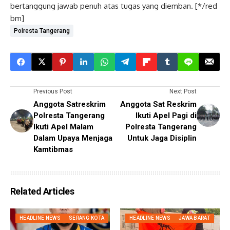
bertanggung jawab penuh atas tugas yang diemban. [*/red
bm]
Polresta Tangerang
Previous Post
Next Post
Anggota Satreskrim
Anggota Sat Reskrim
Polresta Tangerang
Ikuti Apel Pagi di
Ikuti Apel Malam
Polresta Tangerang
Dalam Upaya Menjaga
Untuk Jaga Disiplin
Kamtibmas
Related Articles
HEADLINE NEWS
SERANG KOTA
HEADLINE NEWS
JAWA BARAT