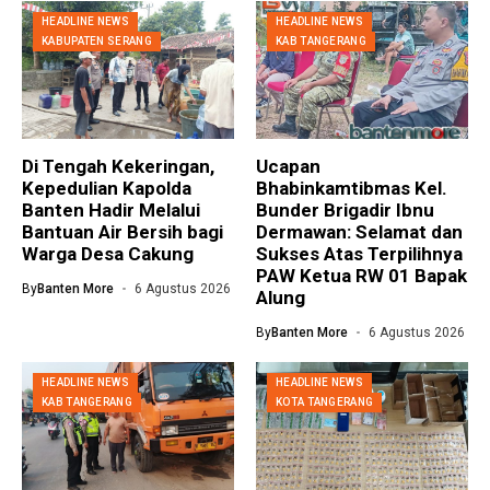
HEADLINE NEWS
HEADLINE NEWS
KABUPATEN SERANG
KAB TANGERANG
Di Tengah Kekeringan,
Ucapan
Kepedulian Kapolda
Bhabinkamtibmas Kel.
Banten Hadir Melalui
Bunder Brigadir Ibnu
Bantuan Air Bersih bagi
Dermawan: Selamat dan
Warga Desa Cakung
Sukses Atas Terpilihnya
PAW Ketua RW 01 Bapak
By
Banten More
6 Agustus 2026
Alung
By
Banten More
6 Agustus 2026
HEADLINE NEWS
HEADLINE NEWS
KAB TANGERANG
KOTA TANGERANG