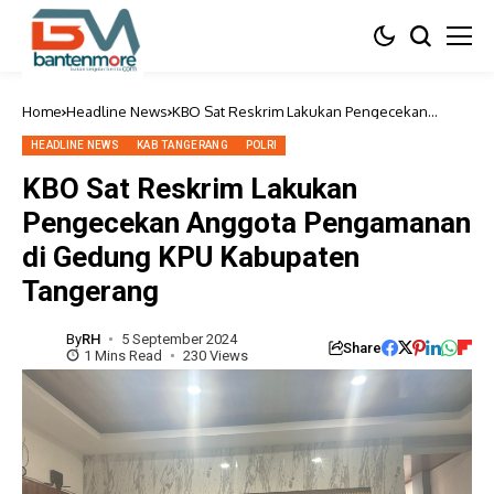
Home
Headline News
KBO Sat Reskrim Lakukan Pengecekan
Anggota Pengamanan di Gedung KPU
Kabupaten Tangerang
HEADLINE NEWS
KAB TANGERANG
POLRI
KBO Sat Reskrim Lakukan
Pengecekan Anggota Pengamanan
di Gedung KPU Kabupaten
Tangerang
By
RH
5 September 2024
Share
1 Mins Read
230 Views