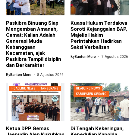
Paskibra Binuang Siap
Kuasa Hukum Terdakwa
Mengemban Amanah,
Soroti Kejanggalan BAP,
Camat: Kalian Adalah
Majelis Hakim
Generasi Muda
Perintahkan Hadirkan
Kebanggaan
Saksi Verbalisan
Kecamatan, ajak
By
Banten More
7 Agustus 2026
Paskibra Tampil disiplin
dan Berkarakter
By
Banten More
8 Agustus 2026
HEADLINE NEWS
TANGERANG
HEADLINE NEWS
KABUPATEN SERANG
Ketua DPP Gemas
Di Tengah Kekeringan,
Jaenudin Alen Kukuhkan
Kepedulian Kapolda