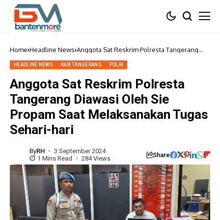
Home
Headline News
Anggota Sat Reskrim Polresta Tangerang
Diawasi Oleh Sie Propam Saat Melaksanakan
Tugas Sehari-hari
HEADLINE NEWS
KAB TANGERANG
POLRI
Anggota Sat Reskrim Polresta
Tangerang Diawasi Oleh Sie
Propam Saat Melaksanakan Tugas
Sehari-hari
By
RH
3 September 2024
Share
1 Mins Read
284 Views