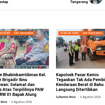
antap
Tangerang
INE NEWS
KAB TANGERANG
HEADLINE NEWS
KAB TANGERANG
n Bhabinkamtibmas Kel.
Kapolsek Pasar Kemis
 Brigadir Ibnu
Tegaskan Tak Ada Pembi
wan: Selamat dan
Kendaraan Berat di Bahu
 Atas Terpilihnya PAW
Langsung Ditertibkan
 RW 01 Bapak Alung
By
Banten More
6 Agustus 2026
 More
6 Agustus 2026