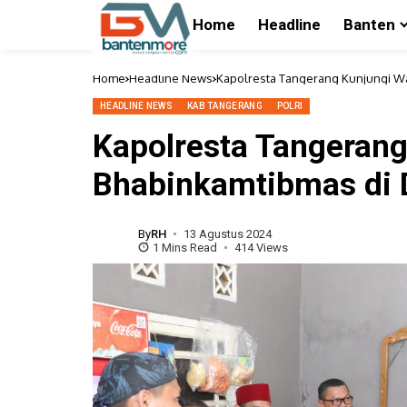
Home
Headline
Banten
Home
Headline News
Kapolresta Tangerang Kunjungi W
HEADLINE NEWS
KAB TANGERANG
POLRI
Kapolresta Tangeran
Bhabinkamtibmas di 
By
RH
13 Agustus 2024
1 Mins Read
414 Views