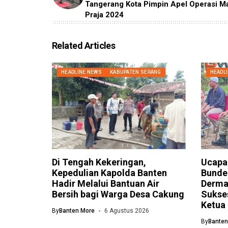
Tangerang Kota Pimpin Apel Operasi M
Praja 2024
Related Articles
HEADLINE NEWS
KABUPATEN SERANG
HEADL
Di Tengah Kekeringan,
Ucapa
Kepedulian Kapolda Banten
Bunder
Hadir Melalui Bantuan Air
Derma
Bersih bagi Warga Desa Cakung
Sukses
Ketua
By
Banten More
6 Agustus 2026
By
Banten