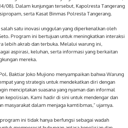
14/08). Dalam kunjungan tersebut, Kapolresta Tangerang
asipropam, serta Kasat Binmas Polresta Tangerang.
lah satu inovasi unggulan yang diperkenalkan oleh
 Seto. Program ini bertujuan untuk meningkatkan interaksi
a lebih akrab dan terbuka. Melalui warung ini,
i aspirasi, keluhan, serta informasi yang berkaitan
ngkungan mereka.
Pol. Baktiar Joko Mujiono menyampaikan bahwa Warung
mpat yang strategis untuk mendekatkan diri dengan
 ingin menciptakan suasana yang nyaman dan informal
n kepolisian. Kami hadir di sini untuk mendengar dan
n masyarakat dalam menjaga kamtibmas,” ujarnya.
rogram ini tidak hanya berfungsi sebagai wadah
a untuk mempererat hubungan antara kepolisian dan