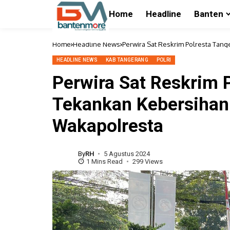
Home
Headline
Banten
Home
Headline News
Perwira Sat Reskrim Polresta Tan
HEADLINE NEWS
KAB TANGERANG
POLRI
Perwira Sat Reskrim 
Tekankan Kebersihan
Wakapolresta
By
RH
5 Agustus 2024
1 Mins Read
299 Views