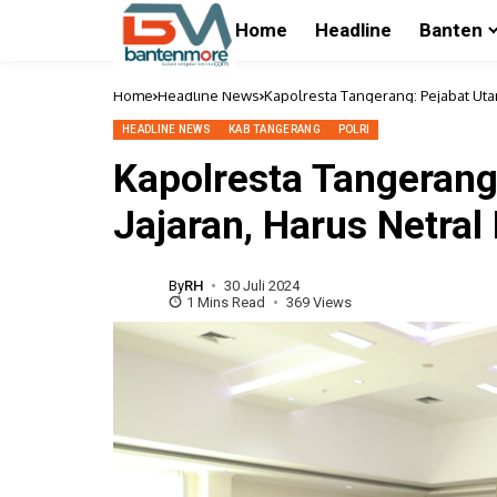
Home
Headline
Banten
Home
Headline News
Kapolresta Tangerang: Pejabat Uta
HEADLINE NEWS
KAB TANGERANG
POLRI
Kapolresta Tangerang
Jajaran, Harus Netral
By
RH
30 Juli 2024
1 Mins Read
369 Views