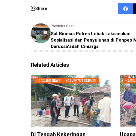
Share
Previous Post
Sat Binmas Polres Lebak Laksanakan
Sosialisasi dan Penyuluhan di Ponpes
Darussa'adah Cimarga
Related Articles
HEADLINE NEWS
KABUPATEN SERANG
HEADL
Di Tengah Kekeringan,
Ucapa