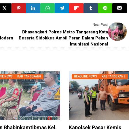
Next Post
Bhayangkari Polres Metro Tangerang Kota
 Modern
Beserta Sidokkes Ambil Peran Dalam Pekan
Imunisasi Nasional
INE NEWS
KAB TANGERANG
HEADLINE NEWS
KAB TANGERANG
n Bhabinkamtibmas Kel.
Kapolsek Pasar Kemis