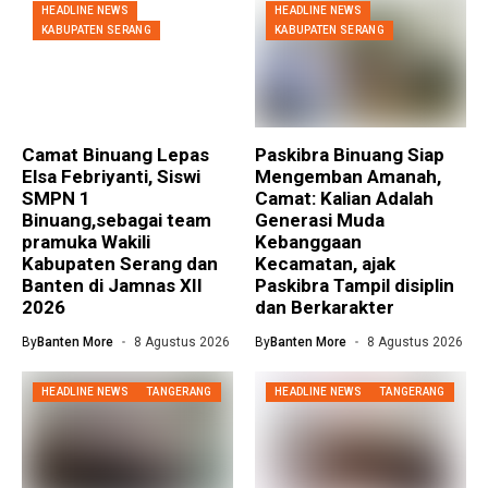
HEADLINE NEWS
HEADLINE NEWS
KABUPATEN SERANG
KABUPATEN SERANG
Camat Binuang Lepas
Paskibra Binuang Siap
Elsa Febriyanti, Siswi
Mengemban Amanah,
SMPN 1
Camat: Kalian Adalah
Binuang,sebagai team
Generasi Muda
pramuka Wakili
Kebanggaan
Kabupaten Serang dan
Kecamatan, ajak
Banten di Jamnas XII
Paskibra Tampil disiplin
2026
dan Berkarakter
By
Banten More
8 Agustus 2026
By
Banten More
8 Agustus 2026
HEADLINE NEWS
TANGERANG
HEADLINE NEWS
TANGERANG