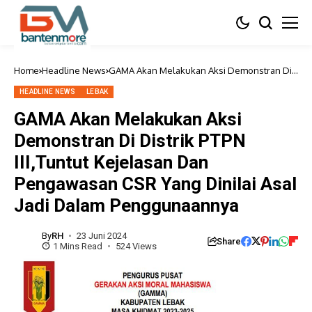
Home
Headline News
GAMA Akan Melakukan Aksi Demonstran Di
Distrik PTPN III,Tuntut Kejelasan Dan
Pengawasan CSR Yang Dinilai Asal Jadi
HEADLINE NEWS
LEBAK
Dalam Penggunaannya
GAMA Akan Melakukan Aksi
Demonstran Di Distrik PTPN
III,Tuntut Kejelasan Dan
Pengawasan CSR Yang Dinilai Asal
Jadi Dalam Penggunaannya
By
RH
23 Juni 2024
Share
1 Mins Read
524 Views