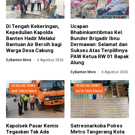
Di Tengah Kekeringan,
Ucapan
Kepedulian Kapolda
Bhabinkamtibmas Kel.
Banten Hadir Melalui
Bunder Brigadir Ibnu
Bantuan Air Bersih bagi
Dermawan: Selamat dan
Warga Desa Cakung
Sukses Atas Terpilihnya
PAW Ketua RW 01 Bapak
By
Banten More
6 Agustus 2026
Alung
By
Banten More
6 Agustus 2026
HEADLINE NEWS
HEADLINE NEWS
KAB TANGERANG
KOTA TANGERANG
Kapolsek Pasar Kemis
Satresnarkoba Polres
Tegaskan Tak Ada
Metro Tangerang Kota