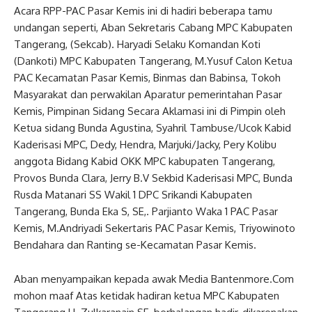
Acara RPP-PAC Pasar Kemis ini di hadiri beberapa tamu
undangan seperti, Aban Sekretaris Cabang MPC Kabupaten
Tangerang, (Sekcab). Haryadi Selaku Komandan Koti
(Dankoti) MPC Kabupaten Tangerang, M.Yusuf Calon Ketua
PAC Kecamatan Pasar Kemis, Binmas dan Babinsa, Tokoh
Masyarakat dan perwakilan Aparatur pemerintahan Pasar
Kemis, Pimpinan Sidang Secara Aklamasi ini di Pimpin oleh
Ketua sidang Bunda Agustina, Syahril Tambuse/Ucok Kabid
Kaderisasi MPC, Dedy, Hendra, Marjuki/Jacky, Pery Kolibu
anggota Bidang Kabid OKK MPC kabupaten Tangerang,
Provos Bunda Clara, Jerry B.V Sekbid Kaderisasi MPC, Bunda
Rusda Matanari SS Wakil 1 DPC Srikandi Kabupaten
Tangerang, Bunda Eka S, SE,. Parjianto Waka 1 PAC Pasar
Kemis, M.Andriyadi Sekertaris PAC Pasar Kemis, Triyowinoto
Bendahara dan Ranting se-Kecamatan Pasar Kemis.
Aban menyampaikan kepada awak Media Bantenmore.Com
mohon maaf Atas ketidak hadiran ketua MPC Kabupaten