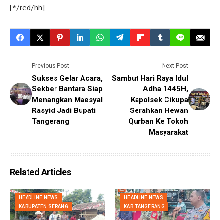
[*/red/hh]
Previous Post
Next Post
Sukses Gelar Acara,
Sambut Hari Raya Idul
Sekber Bantara Siap
Adha 1445H,
Menangkan Maesyal
Kapolsek Cikupa
Rasyid Jadi Bupati
Serahkan Hewan
Tangerang
Qurban Ke Tokoh
Masyarakat
Related Articles
HEADLINE NEWS
HEADLINE NEWS
KABUPATEN SERANG
KAB TANGERANG