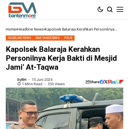
Home
Headline News
Kapolsek Balaraja Kerahkan Personilnya
Kerja Bakti di Mesjid Jami’ At-Taqwa
HEADLINE NEWS
KAB TANGERANG
POLRI
Kapolsek Balaraja Kerahkan
Personilnya Kerja Bakti di Mesjid
Jami’ At-Taqwa
By
RH
15 Juni 2024
Share
1 Mins Read
353 Views