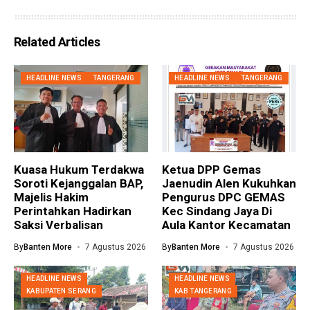
Related Articles
HEADLINE NEWS
TANGERANG
HEADLINE NEWS
TANGERANG
Kuasa Hukum Terdakwa
Ketua DPP Gemas
Soroti Kejanggalan BAP,
Jaenudin Alen Kukuhkan
Majelis Hakim
Pengurus DPC GEMAS
Perintahkan Hadirkan
Kec Sindang Jaya Di
Saksi Verbalisan
Aula Kantor Kecamatan
By
Banten More
7 Agustus 2026
By
Banten More
7 Agustus 2026
HEADLINE NEWS
HEADLINE NEWS
KABUPATEN SERANG
KAB TANGERANG