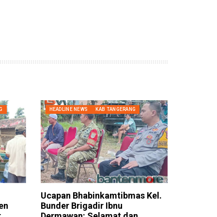
G
HEADLINE NEWS
KAB TANGERANG
Ucapan Bhabinkamtibmas Kel.
en
Bunder Brigadir Ibnu
r
Dermawan: Selamat dan