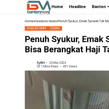
Home
Headline
Banten
Home
Headline News
Penuh Syukur, Emak Sarwati Tak Me
HEADLINE NEWS
SERANG
Penuh Syukur, Emak 
Bisa Berangkat Haji T
By
RH
20 Mei 2024
1 Mins Read
451 Views