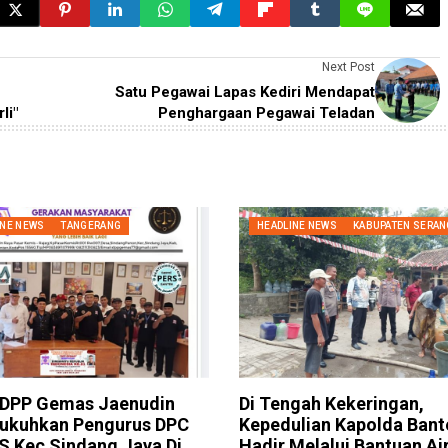
Next Post
Satu Pegawai Lapas Kediri Mendapat
rli"
Penghargaan Pegawai Teladan
INE NEWS
TANGERANG
HEADLINE NEWS
KABUPATEN SERAN
 DPP Gemas Jaenudin
Di Tengah Kekeringan,
Kukuhkan Pengurus DPC
Kepedulian Kapolda Bant
 Kec Sindang Jaya Di
Hadir Melalui Bantuan Ai