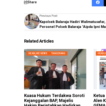
Share
Previous Post
Kapolsek Balaraja Hadiri Walimatusafar,
Personel Polsek Balaraja "Aipda Ipni Ma
Related Articles
HEADLINE NEWS
TANGERANG
HEADL
Kuasa Hukum Terdakwa Soroti
Ketua
Kejanggalan BAP, Majelis
Alen 
Hakim Perintahkan Hadirkan
GEMAS