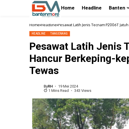
Home
Headline
Banten
Home
Headline
Pesawat Latih Jenis Tecnam P2006T Jatu
HEADLINE
TANGERANG
Pesawat Latih Jenis
Hancur Berkeping-ke
Tewas
By
RH
19 Mei 2024
1 Mins Read
343 Views