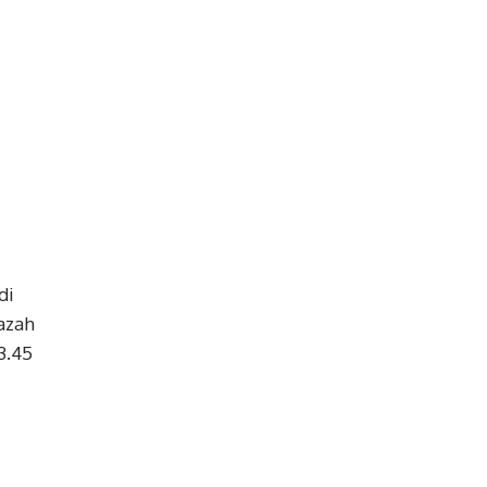
di
azah
3.45