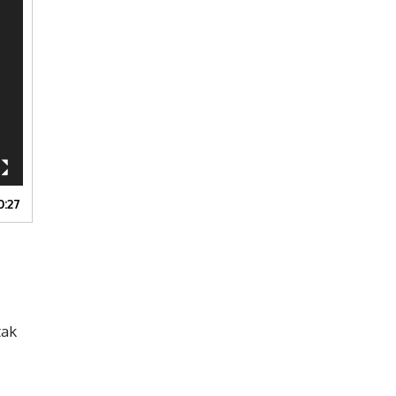
0:27
tak